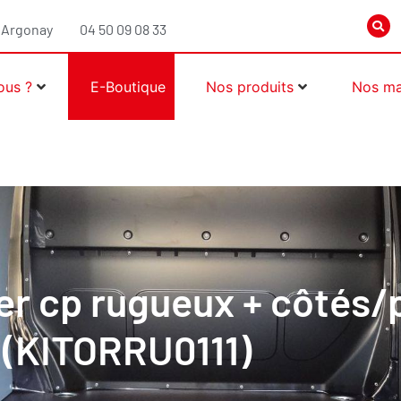
0 Argonay
04 50 09 08 33
ous ?
E-Boutique
Nos produits
Nos ma
her cp rugueux + côtés/
s (KITORRU0111)