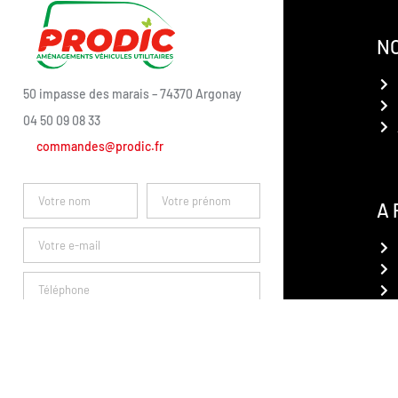
N
50 impasse des marais – 74370 Argonay
04 50 09 08 33
commandes@prodic.fr
A
DEMANDER À ÊTRE
RECONTACTÉ