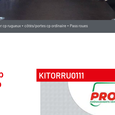
er cp rugueux + côtés/portes cp ordinaire + Pass roues
p
KITORRU0111
p