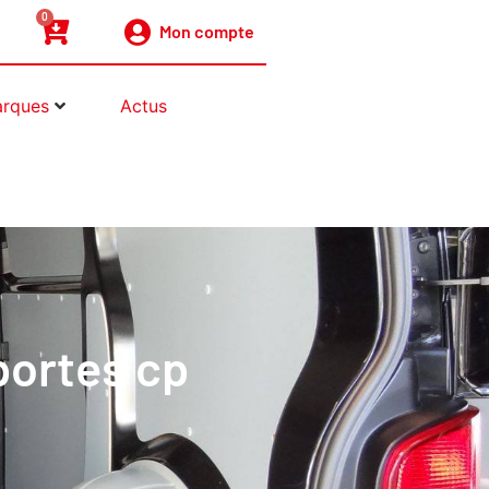
0
Mon compte
rques
Actus
portes cp