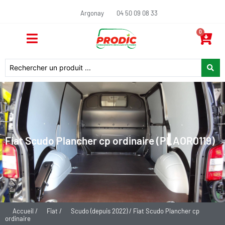
Argonay
04 50 09 08 33
0
Fiat Scudo Plancher cp ordinaire (PLAOR0119)
Accueil
/
Fiat
/
Scudo (depuis 2022)
/ Fiat Scudo Plancher cp
ordinaire