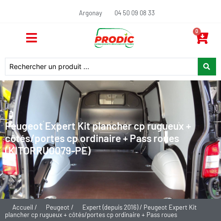
Argonay
04 50 09 08 33
0
Peugeot Expert Kit plancher cp rugueux +
côtés/portes cp ordinaire + Pass roues
(KITORRU0079-PE)
Accueil
/
Peugeot
/
Expert (depuis 2016)
/ Peugeot Expert Kit
plancher cp rugueux + côtés/portes cp ordinaire + Pass roues