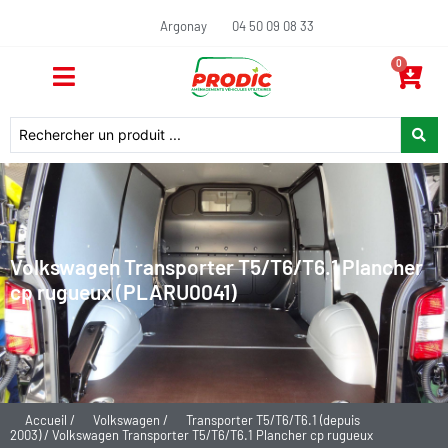
Argonay
04 50 09 08 33
0
Volkswagen Transporter T5/T6/T6.1 Plancher
cp rugueux (PLARU0041)
Accueil
/
Volkswagen
/
Transporter T5/T6/T6.1 (depuis
2003)
/ Volkswagen Transporter T5/T6/T6.1 Plancher cp rugueux