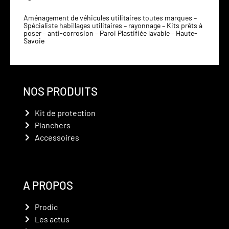
Aménagement de véhicules utilitaires toutes marques –
Spécialiste habillages utilitaires – rayonnage – Kits prêts à
poser – anti-corrosion – Paroi Plastifiée lavable – Haute-
Savoie
NOS PRODUITS
Kit de protection
Planchers
Accessoires
A PROPOS
Prodic
Les actus