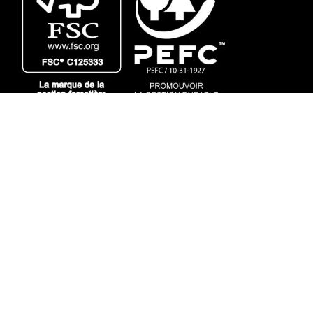
Site créé grâce à beaucoup de cafés, par l'Agence Canefora ☕
& Abaca Studio